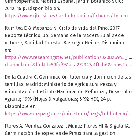
Gimnospermas. Madrid España, Jardín Botánico SCIC;
2012, 15 p. Disponible en:
https://www.rjb.csic.es/jardinbotanico/ficheros/documentos/pdf/didactica/Gimnospermas.pdf
Iturritxa E & Mesanza N. Ciclo de vida del Pino. 2017.
Reporte técnico, 3p. Semana de la Madera 23 al 29 de
octubre, Sanidad Forestal Baskegur Neiker. Disponible
en:
https://www.researchgate.net/publication/320826943_life_
channel=doi&linkId=59fbf951aca272347a1f1cb6&showFulltext=true
De la Cuadra C. Germinación, latencia y dormición de las
semillas. Madrid: Ministerio de Agricultura Pesca y
Alimentación. Instituto Nacional de Reforma y Desarrollo
Agrario; 1993 (Hojas Divulgadoras; 3/92 HD), 24 p.
Disponible en:
https://www.mapa.gob.es/ministerio/pags/biblioteca/hojas/hd_1992_03.pdf
Flores A, Méndez-González J, Muñoz-Flores HJ & Sigala JA.
Germinación de especies de Pinus para la gestión