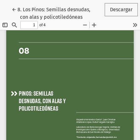
Volver a los detalles del artículo
←
8. Los Pinos: Semillas desnudas,
Descargar
con alas y policotiledóneas