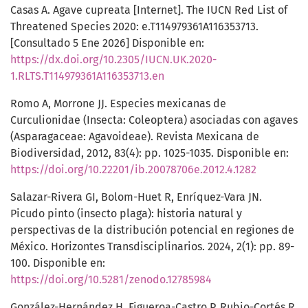
Casas A. Agave cupreata [Internet]. The IUCN Red List of
Threatened Species 2020: e.T114979361A116353713.
[Consultado 5 Ene 2026] Disponible en:
https://dx.doi.org/10.2305/IUCN.UK.2020-
1.RLTS.T114979361A116353713.en
Romo A, Morrone JJ. Especies mexicanas de
Curculionidae (Insecta: Coleoptera) asociadas con agaves
(Asparagaceae: Agavoideae). Revista Mexicana de
Biodiversidad, 2012, 83(4): pp. 1025-1035. Disponible en:
https://doi.org/10.22201/ib.20078706e.2012.4.1282
Salazar-Rivera GI, Bolom-Huet R, Enríquez-Vara JN.
Picudo pinto (insecto plaga): historia natural y
perspectivas de la distribución potencial en regiones de
México. Horizontes Transdisciplinarios. 2024, 2(1): pp. 89-
100. Disponible en:
https://doi.org/10.5281/zenodo.12785984
González-Hernández H, Figueroa-Castro P, Rubio-Cortés R,