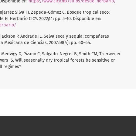
 Disponible en:
https://www.cicy.mx/sitios/desde_herbario/
njarrez Silva FJ, Zepeda-Gómez C. Bosque tropical seco:
e El Herbario CICY. 2022;14: pp. 5–10. Disponible en:
erbario/
Jackson P, Andrade JL. Selva seca y sequía: compañeras
a Mexicana de Ciencias. 2007;58(4): pp. 60–64.
, Medvigy D, Pizano C, Salgado-Negret B, Smith CM, Trierweiler
ers JS. Will seasonally dry tropical forests be sensitive or
all regimes?