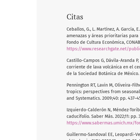
Citas
Ceballos, G., L. Martínez, A. García, 
amenazas y áreas prioritarias para 
Fondo de Cultura Económica, CONABIO
https://www.researchgate.net/publication/262935834_Diversi
Castillo-Campos G, Dávila-Aranda P,
corriente de lava volcánica en el cen
de la Sociedad Botánica de México. 2
Pennington RT, Lavin M, Oliveira-Filh
tropics: perspectives from seasonall
and Systematics. 2009;40: pp. 437–45
Izquierdo-Calderón N, Méndez-Torib
caducifolio. Saber Más. 2022;11: pp. 
https://www.sabermas.umich.mx/fo
Guillermo-Sandoval EE, Leopardi-Ve