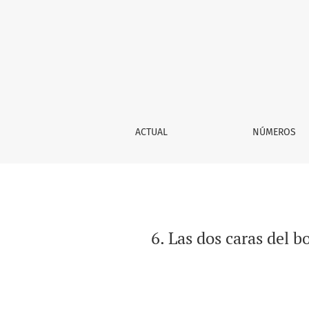
6. Las dos caras del bosque tropical caducifo
ACTUAL
NÚMEROS
6. Las dos caras del b