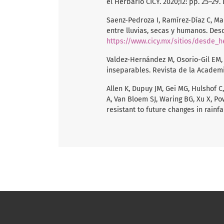
el Herbario CICY. 2020;12: pp. 25–29.
Saenz-Pedroza I, Ramírez-Díaz C, Ma
entre lluvias, secas y humanos. Desd
https://www.cicy.mx/sitios/desde_h
Valdez-Hernández M, Osorio-Gil EM, 
inseparables. Revista de la Academi
Allen K, Dupuy JM, Gei MG, Hulshof C
A, Van Bloem SJ, Waring BG, Xu X, Pow
resistant to future changes in rainf