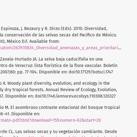
E. Espinoza, J. Bezaury y R. Dirzo (Eds). 2010. Diversidad,
la conservación de las selvas secas del Pacífico de México.
, México D.F. Available from:
dad_amenazas_y_areas_prioritarias_para_la_conservacion_de_las_Selvas_Secas_del_Pacifico_de_Mexico
 Zavala-Hurtado JA. La selva baja caducifolia en una
tro de Veracruz: lista florística de la flora vascular. Boletín
007;80: pp. 77-104. Disponible en: doi:10.17129/botsci.1747
o A. Woody plant diversity, evolution, and ecology in the
y dry tropical forests. Annual Review of Ecology, Evolution,
7. Disponible en: doi:10.1146/annurev.ecolsys.110308.120327
io M. El asombroso contraste estacional del bosque tropical
36–41. Disponible en:
rmato-pdf.html?download=155:numero-62&start=20
rde CL. Las selvas secas y su vegetación cambiante. Desde