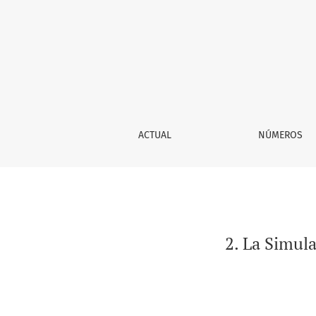
2. La Simulación Numérica Una Herramienta
ACTUAL
NÚMEROS
2. La Simul