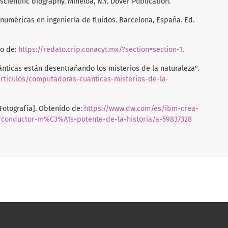
 scientific biography. Mineloa, N.Y. Dover Publication.
s numéricas en ingeniería de fluidos. Barcelona, España. Ed.
do de:
https://redato.crip.conacyt.mx/?section=section-1
.
nticas están desentrañando los misterios de la naturaleza".
articulos/computadoras-cuanticas-misterios-de-la-
Fotografía]. Obtenido de:
https://www.dw.com/es/ibm-crea-
conductor-m%C3%A1s-potente-de-la-historia/a-59837328