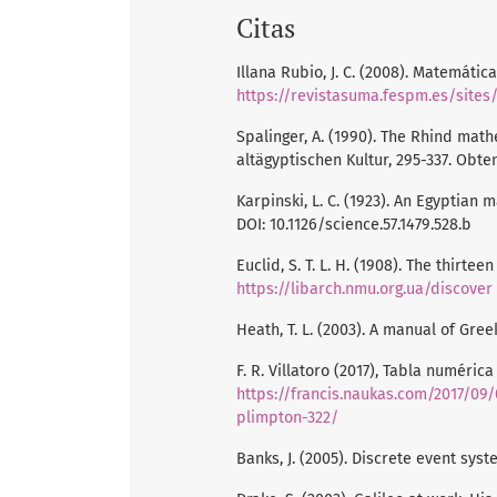
Citas
Illana Rubio, J. C. (2008). Matemát
https://revistasuma.fespm.es/site
Spalinger, A. (1990). The Rhind mat
altägyptischen Kultur, 295-337. Obte
Karpinski, L. C. (1923). An Egyptian
DOI: 10.1126/science.57.1479.528.b
Euclid, S. T. L. H. (1908). The thirte
https://libarch.nmu.org.ua/discover
Heath, T. L. (2003). A manual of Gre
F. R. Villatoro (2017), Tabla numéric
https://francis.naukas.com/2017/09/
plimpton-322/
Banks, J. (2005). Discrete event sys