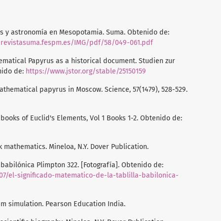
icas y astronomía en Mesopotamia. Suma. Obtenido de:
s/revistasuma.fespm.es/IMG/pdf/58/049-061.pdf
hematical Papyrus as a historical document. Studien zur
nido de:
https://www.jstor.org/stable/25150159
 mathematical papyrus in Moscow. Science, 57(1479), 528-529.
en books of Euclid's Elements, Vol 1 Books 1-2. Obtenido de:
ek mathematics. Mineloa, N.Y. Dover Publication.
a babilónica Plimpton 322. [Fotografía]. Obtenido de:
07/el-significado-matematico-de-la-tablilla-babilonica-
tem simulation. Pearson Education India.