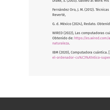
Drake, S. (2003). Galileo at work: His
Fernández Oro, J. M. (2012). Técnica
Reverté,
G. d. México (2024), Redato. Obteni
WIRED (2022), Las computadoras cuá
Obtenido de:
https://es.wired.com/
naturaleza
.
IBM (2020), Computadora cuántica. [
el-ordenador-cu%C3%A1ntico-super