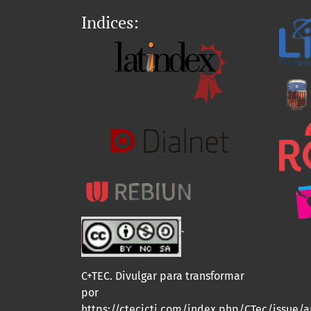
Indices:
`
C+TEC. Divulgar para transformar
por
https://ctecicti.com/index.php/CTec/issue/a