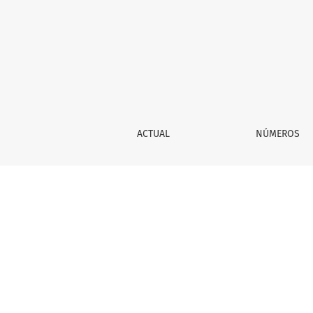
8. Insectos plaga enel cultivo de aguacate
ACTUAL
NÚMEROS