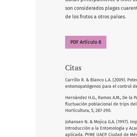
son considerados plagas cuarente
de los frutos a otros países.
PDF Artículo 8
Citas
Carrillo R. & Blanco L.A. (2009). Po
entomopatógenos para el control de i
Hernández H.G., Ramos A.M., De la Pa
fluctuación poblacional de trips de
Horticultura, 5, 287-290.
Johansen N. & Mojica G.A. (1997). I
Introducción a la Entomología y Aca
aplicada. PYME UAEP. Ciudad de Méxi