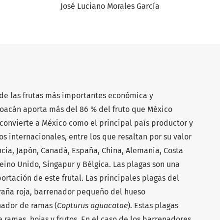
José Luciano Morales García
de las frutas más importantes económica y
oacán aporta más del 86 % del fruto que México
 convierte a México como el principal país productor y
 internacionales, entre los que resaltan por su valor
cia, Japón, Canadá, España, China, Alemania, Costa
eino Unido, Singapur y Bélgica. Las plagas son una
ortación de este frutal. Las principales plagas del
 araña roja, barrenador pequeño del hueso
nador de ramas (
Copturus aguacatae
). Estas plagas
ramas, hojas y frutos. En el caso de los barrenadores