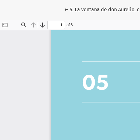
Volver a los detalles del artícu
←
5. La ventana de don Aurelio, e