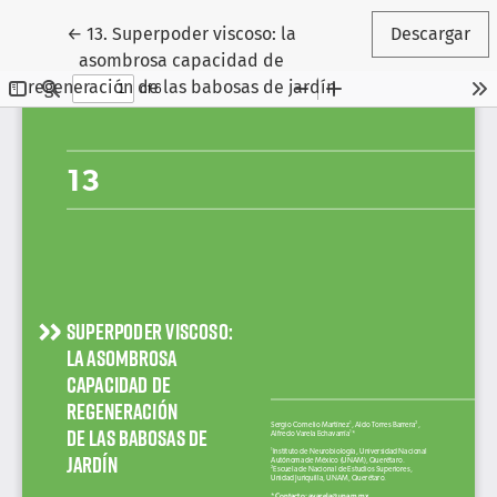
Volver a los detalles del artículo
←
13. Superpoder viscoso: la
Descargar
asombrosa capacidad de
regeneración de las babosas de jardín